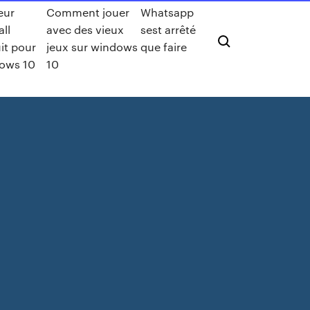
eur
Comment jouer
Whatsapp
all
avec des vieux
sest arrêté
it pour
jeux sur windows
que faire
ows 10
10