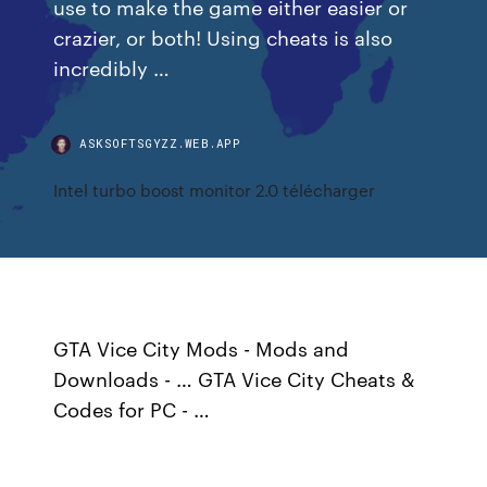
use to make the game either easier or
crazier, or both! Using cheats is also
incredibly …
ASKSOFTSGYZZ.WEB.APP
Intel turbo boost monitor 2.0 télécharger
GTA Vice City Mods - Mods and
Downloads - … GTA Vice City Cheats &
Codes for PC - …